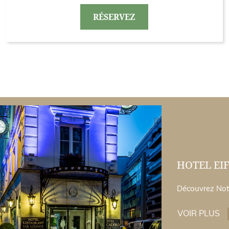
RÉSERVEZ
HOTEL EI
Découvrez Not
VOIR PLUS
H