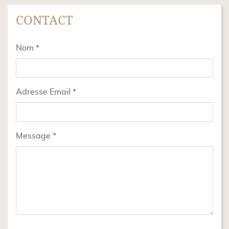
CONTACT
title
Nom *
form id
Adresse Email *
Message *