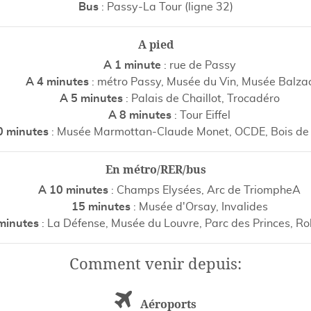
Bus
: Passy-La Tour (ligne 32)
A pied
A 1 minute
: rue de Passy
A 4 minutes
: métro Passy, Musée du Vin, Musée Balza
A 5 minutes
: Palais de Chaillot, Trocadéro
A 8 minutes
: Tour Eiffel
0 minutes
: Musée Marmottan-Claude Monet, OCDE, Bois de
En métro/RER/bus
A 10 minutes
: Champs Elysées, Arc de TriompheA
15 minutes
: Musée d'Orsay, Invalides
minutes
: La Défense, Musée du Louvre, Parc des Princes, R
Comment venir depuis:
Aéroports