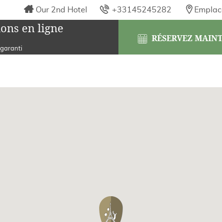
Our 2nd Hotel
+33145245282
Emplac
ons en ligne
RÉSERVEZ MAIN
 garanti
ITUÉS?