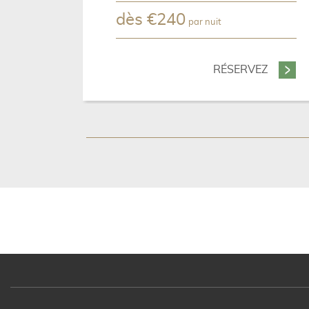
dès
€
240
par nuit
RÉSERVEZ
- NOTR