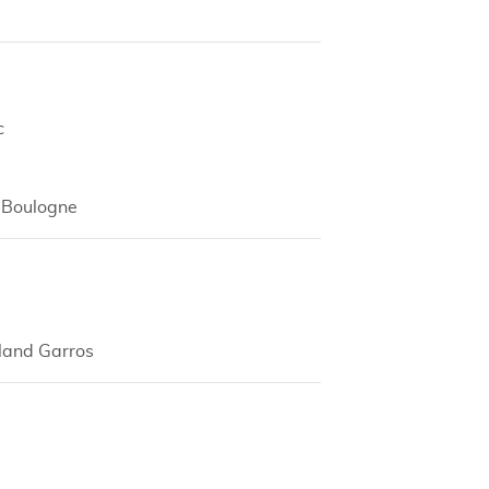
c
 Boulogne
oland Garros