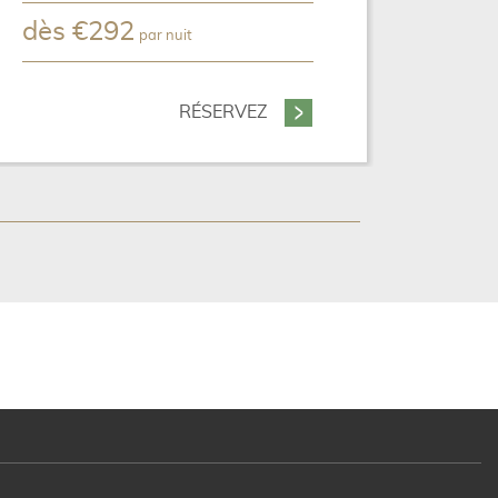
dès
€
292
par nuit
VE SITE OFFICIEL
RÉSERVEZ
- NOTRE PACK PARIS FAMI